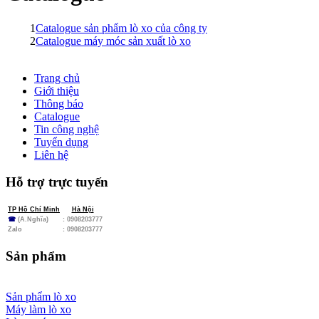
1
Catalogue sản phẩm lò xo của công ty
2
Catalogue máy móc sản xuất lò xo
Trang chủ
Giới thiệu
Thông báo
Catalogue
Tin công nghệ
Tuyển dụng
Liên hệ
Hỗ trợ trực tuyến
TP Hồ Chí Minh
Hà Nội
☎
(A.Nghĩa)
: 0908203777
Zalo
:
0908203777
Sản phẩm
Sản phẩm lò xo
Máy làm lò xo