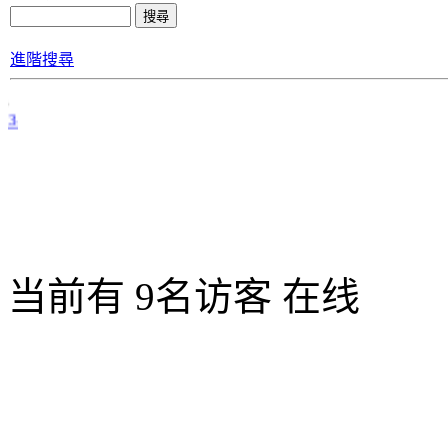
進階搜尋
 3
当前有 9名访客 在线