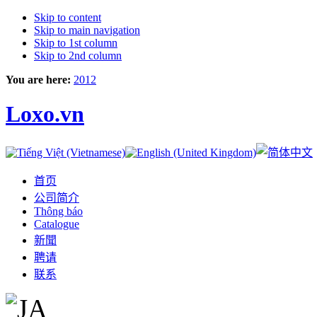
Skip to content
Skip to main navigation
Skip to 1st column
Skip to 2nd column
You are here:
2012
Loxo.vn
首页
公司简介
Thông báo
Catalogue
新聞
聘请
联系