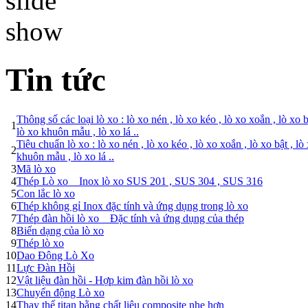
Tin tức
Thông số các loại lò xo : lò xo nén , lò xo kéo , lò xo xoắn , lò xo 
1
lò xo khuôn mẫu , lò xo lá ..
Tiêu chuẩn lò xo : lò xo nén , lò xo kéo , lò xo xoắn , lò xo bật , l
2
khuôn mẫu , lò xo lá ..
3
Mã lò xo
4
Thép Lò xo _ Inox lò xo SUS 201 , SUS 304 , SUS 316
5
Con lắc lò xo
6
Thép không gỉ Inox đặc tính và ứng dụng trong lò xo
7
Thép đàn hồi lò xo _ Đặc tính và ứng dụng của thép
8
Biến dạng của lò xo
9
Thép lò xo
10
Dao Động Lò Xo
11
Lực Đàn Hồi
12
Vật liệu đàn hồi - Hợp kim đàn hồi lò xo
13
Chuyển động Lò xo
14
Thay thế titan bằng chất liệu composite nhẹ hơn