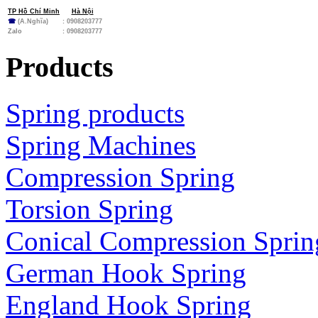
TP Hồ Chí Minh
Hà Nội
☎
(A.Nghĩa)
: 0908203777
Zalo
:
0908203777
Products
Spring products
Spring Machines
Compression Spring
Torsion Spring
Conical Compression Sprin
German Hook Spring
England Hook Spring