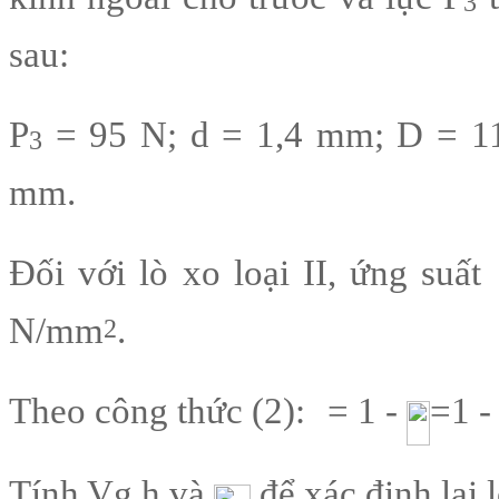
3
sau:
P
= 95 N; d = 1,4 mm; D = 1
3
mm.
Đối với lò xo loại II, ứng suất
N/mm
.
2
Theo công thức (2):
= 1 -
=1 
Tính Vg.h và
để xác định lại l