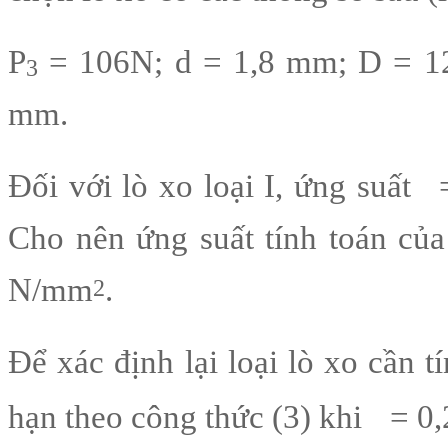
P
= 106N; d = 1,8 mm; D = 1
3
mm.
Đối với lò xo loại I, ứng suất
Cho nên ứng suất tính toán của
N/mm
.
2
Để xác định lại loại lò xo cần t
hạn theo công thức (3) khi
= 0,