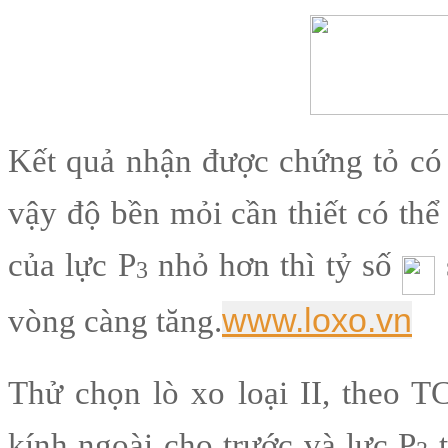
Kết quả nhận được chứng tỏ có 
vậy độ bền mỏi cần thiết có thể
của lực P
nhỏ hơn thì tỷ số
3
www.loxo.vn
vòng càng tăng.
Thử chọn lò xo loại II, theo 
kính ngoài cho trước và lực P
t