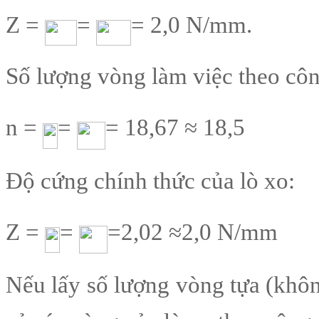
Z =
=
= 2,0 N/mm.
Số lượng vòng làm việc theo côn
n =
=
= 18,67 ≈ 18,5
Độ cứng chính thức của lò xo:
Z =
=
=2,02 ≈2,0 N/mm
Nếu lấy số lượng vòng tựa (không