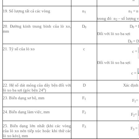
19. Số lượng tất cả các vòng
n
n
= n
1
1
trong đó: n
– số lượng 
2
20. Đường kính trung bình của lò xo,
D
D
= 
0
0
mm
Đối với lò xo ba sợi
D
= D
0
21. Tỷ số của lò xo
c
c =
Đối với lò xo ba sợi:
c =
22. Hệ số dát mỏng của dây bện đối với
D
Xác định
o
lò xo ba sợi (góc bện 24
)
23. Biến dạng sơ bộ, mm
F
1
F
=
1
24. Biến dạng làm việc, mm
F
2
F
=
2
25. Biến dạng lớn nhất (khi các vòng
F
3
F
=
3
của lò xo nén tiếp xúc hoặc khi thử các
lò xo kéo), mm