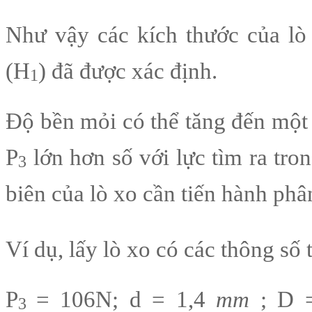
Như vậy các kích thước của lò
(H
) đã được xác định.
1
Độ bền mỏi có thể tăng đến một g
P
lớn hơn số với lực tìm ra tro
3
biên của lò xo cần tiến hành phâ
Ví dụ, lấy lò xo có các thông s
P
= 106N; d = 1,4
mm
; D 
3