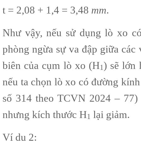
t = 2,08 + 1,4 = 3,48
mm
.
Như vậy, nếu sử dụng lò xo có
phòng ngừa sự va đập giữa các 
biên của cụm lò xo (H
) sẽ lớn
1
nếu ta chọn lò xo có đường kính
số 314 theo TCVN 2024 – 77) 
nhưng kích thước H
lại giảm.
1
Ví dụ 2: