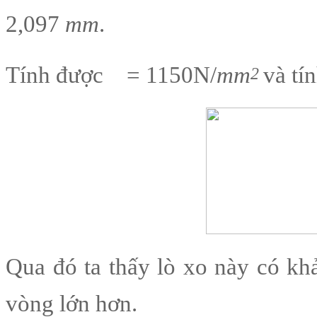
2,097
mm
.
Tính được
= 1150N/
mm
và tí
2
Qua đó ta thấy lò xo này có kh
vòng lớn hơn.