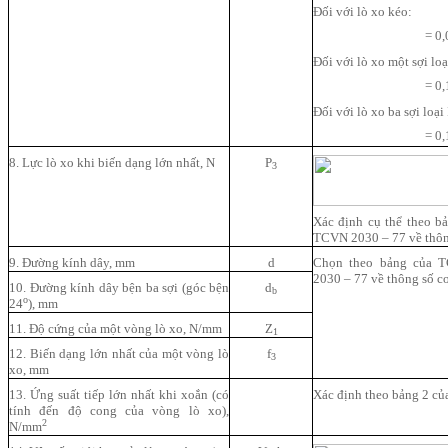
Đối với lò xo kéo:
= 0,
Đối với lò xo một sợi loại
= 0,
Đối với lò xo ba sợi loại I
= 0,
8. Lực lò xo khi biến dạng lớn nhất, N
P
3
Xác định cụ thể theo 
TCVN 2030 – 77 về thông
9. Đường kính dây, mm
d
Chọn theo bảng của 
2030 – 77 về thông số cơ
10. Đường kính dây bện ba sợi (góc bện
d
b
o
24
), mm
11. Độ cứng của một vòng lò xo, N/mm
Z
1
12. Biến dạng lớn nhất của một vòng lò
f
3
xo, mm
13. Ứng suất tiếp lớn nhất khi xoắn (có
Xác định theo bảng 2 c
tính đến độ cong của vòng lò xo),
2
N/mm