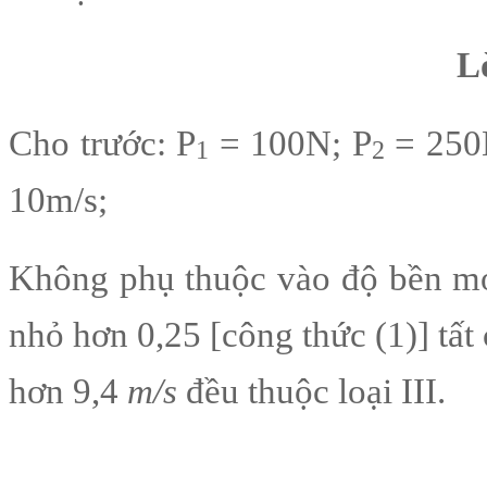
L
Cho trước: P
= 100N; P
= 250
1
2
10m/s;
Không phụ thuộc vào độ bền mỏi
nhỏ hơn 0,25 [công thức (1)] tất 
hơn 9,4
m/s
đều thuộc loại III.