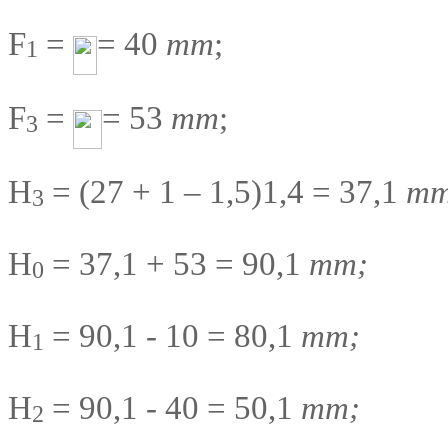
F
=
= 40
mm
;
1
F
=
= 53
mm
;
3
H
= (27 + 1 – 1,5)1,4 = 37,1
m
3
H
= 37,1 + 53 = 90,1
mm;
0
H
= 90,1 - 10 = 80,1
mm;
1
H
= 90,1 - 40 = 50,1
mm;
2