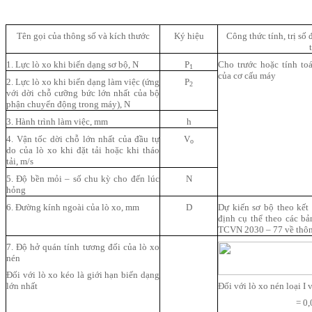
Tên gọi của thông số và kích thước
Ký hiệu
Công thức tính, trị s
1. Lực lò xo khi biến dạng sơ bộ, N
P
Cho trước hoặc tính to
1
của cơ cấu máy
2. Lực lò xo khi biến dạng làm việc (ứng
P
2
với dời chỗ cưỡng bức lớn nhất của bộ
phận chuyển động trong máy), N
3. Hành trình làm việc, mm
h
4. Vận tốc dời chỗ lớn nhất của đầu tự
V
o
do của lò xo khi đặt tải hoặc khi tháo
tải, m/s
5. Độ bền mỏi – số chu kỳ cho đến lúc
N
hỏng
6. Đường kính ngoài của lò xo, mm
D
Dự kiến sơ bộ theo kết
định cụ thể theo các 
TCVN 2030 – 77 về thông
7. Độ hở quán tính tương đối của lò xo
nén
Đối với lò xo kéo là giới hạn biến dạng
lớn nhất
Đối với lò xo nén loại I v
= 0,