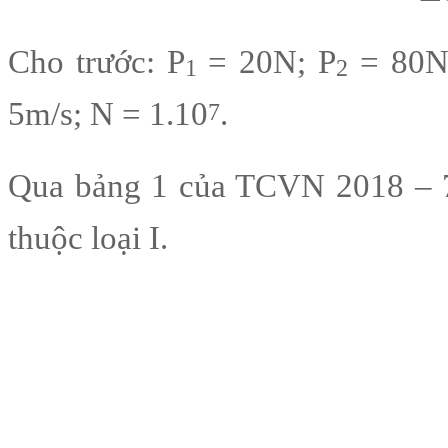
Cho trước: P
= 20N; P
= 80N;
1
2
5m/s; N = 1.10
.
7
Qua bảng 1 của TCVN 2018 – 77
thuộc loại I.