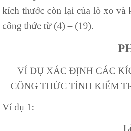
kích thước còn lại của lò xo và
công thức từ (4) – (19).
P
VÍ DỤ XÁC ĐỊNH CÁC K
CÔNG THỨC TÍNH KIỂM T
Ví dụ 1:
L