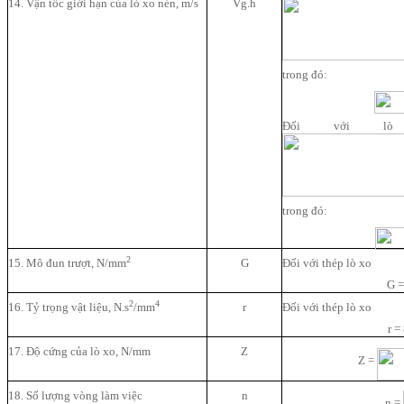
14. Vận tốc giới hạn của lò xo nén, m/s
Vg.h
trong đó:
Đối với lò
trong đó:
2
15. Mô đun trượt, N/mm
G
Đối với thép lò xo
G =
2
4
16. Tỷ trọng vật liệu, N.s
/mm
r
Đối với thép lò xo
r
= 
17. Độ cứng của lò xo, N/mm
Z
Z =
18. Số lượng vòng làm việc
n
n =