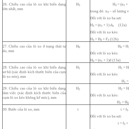
26. Chiều cao của lò xo khi biến dạng
H
H
= (n
+ 
3
3
1
lớn nhất, mm
trong đó: n
– số lượng 
3
Đối với lò xo ba sợi:
H
= (n
+ 1) d
(12a)
3
1
b
Đối với lò xo kéo:
H
= H
+ F
(12b)
3
0
3
27. Chiều cao của lò xo ở trạng thái tự
H
H
= H
0
0
do, mm
Đối với lò xo kéo:
H
= (n
+ 1)d (13a)
0
1
28. Chiều cao của lò xo khi biến dạng
H
H
= H
1
1
sơ bộ (xác định kích thước biên của cụm
Đối với lò xo kéo:
lò xo nén), mm
H
=
1
29. Chiều cao của lò xo khi biến dạng
H
H
= H
2
2
làm việc (xác định kích thước biên của
Đối với lò xo kéo:
cụm lò xo kéo không kể móc), mm
H
= H
2
0
30. Bước của lò xo, mm
t
t = f
3
Đối với lò xo ba sợi:
t = f
+ 
3