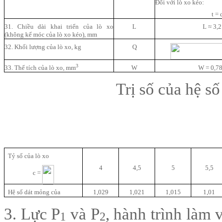
Đối với lò xo kéo:
t = 
31. Chiều dài khai triển của lò xo
L
L ≈ 3,2
(không kể móc của lò xo kéo), mm
32. Khối lượng của lò xo, kg
Q
3
33. Thể tích của lò xo, mm
W
W = 0,7
Trị số của hệ s
Tỷ số của lò xo
4
4,5
5
5,5
c =
Hệ số dát mỏng của
1,029
1,021
1,015
1,01
3. Lực P
và P
, hành trình làm 
1
2