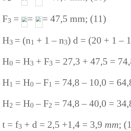
F
=
=
= 47,5 mm; (11)
3
H
= (n
+ 1 – n
) d = (20 + 1 – 
3
1
3
H
= H
+ F
= 27,3 + 47,5 = 74
0
3
3
H
= H
– F
= 74,8 – 10,0 = 64
1
0
1
H
= H
– F
= 74,8 – 40,0 = 34
2
0
2
t = f
+ d = 2,5 +1,4 = 3,9
mm
; (
3