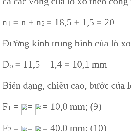
cả các vòng của lò xo theo công t
n
= n + n
= 18,5 + 1,5 = 20
1
2
Đường kính trung bình của lò xo
D
= 11,5 – 1,4 = 10,1 mm
o
Biến dạng, chiều cao, bước của l
F
=
=
= 10,0 mm; (9)
1
F
=
=
= 40,0 mm; (10)
2