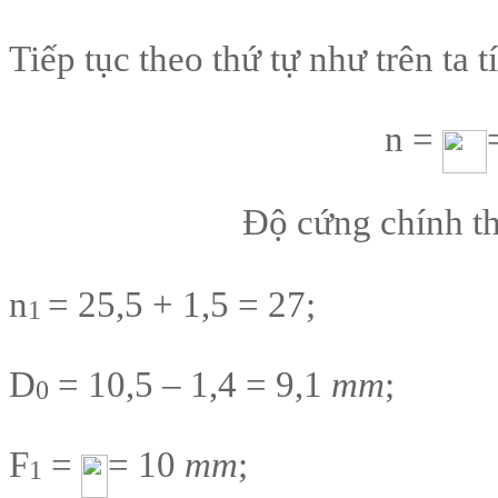
Tiếp tục theo thứ tự như trên ta 
n =
Độ cứng chính t
n
= 25,5 + 1,5 = 27;
1
D
= 10,5 – 1,4 = 9,1
mm
;
0
F
=
= 10
mm
;
1