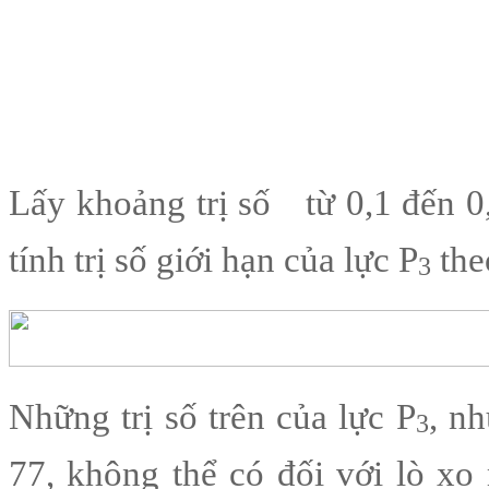
Lấy khoảng trị số
từ 0,1 đến 0,
tính trị số giới hạn của lực P
the
3
Những trị số trên của lực P
, n
3
77, không thể có đối với lò xo