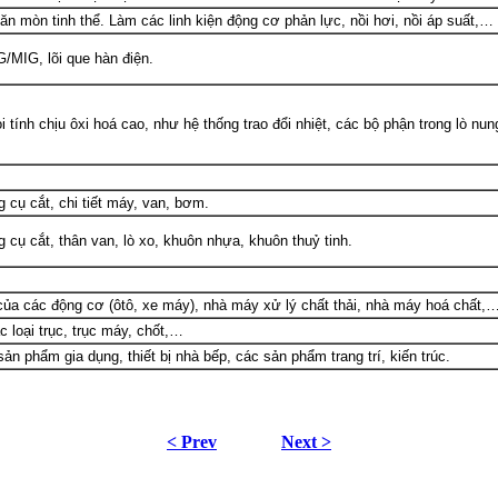
n mòn tinh thể. Làm các linh kiện động cơ phản lực, nồi hơi, nồi áp suất,…
/MIG, lõi que hàn điện.
tính chịu ôxi hoá cao, như hệ thống trao đổi nhiệt, các bộ phận trong lò nung
cụ cắt, chi tiết máy, van, bơm.
cụ cắt, thân van, lò xo, khuôn nhựa, khuôn thuỷ tinh.
 của các động cơ (ôtô, xe máy), nhà máy xử lý chất thải, nhà máy hoá chất,
c loại trục, trục máy, chốt,…
n phẩm gia dụng, thiết bị nhà bếp, các sản phẩm trang trí, kiến trúc.
< Prev
Next >