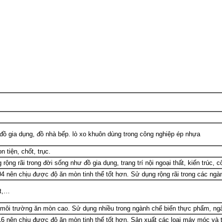
ồ gia dụng, đồ nhà bếp. lò xo khuôn dùng trong công nghiệp ép nhựa
n tiện, chốt, trục.
rộng rãi trong đời sống như đồ gia dụng, trang trí nội ngoại thất, kiến trúc,
4 nên chịu được độ ăn mòn tinh thể tốt hơn. Sử dụng rộng rãi trong các ngàn
ít,…
g môi trường ăn mòn cao. Sử dụng nhiều trong ngành chế biến thực phẩm, ngà
6 nên chịu được độ ăn mòn tinh thể tốt hơn. Sản xuất các loại máy móc và th