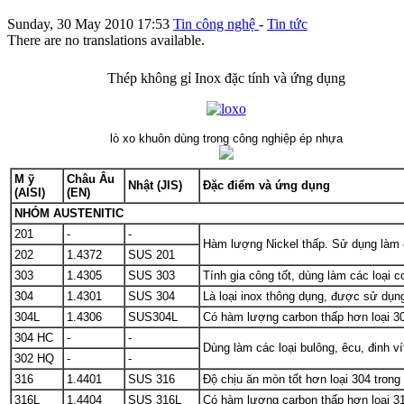
Sunday, 30 May 2010 17:53
Tin công nghệ
-
Tin tức
There are no translations available.
Thép không gỉ Inox đặc tính và ứng dụng
lò xo khuôn dùng trong công nghiệp ép nhựa
M
ỹ
Châu Âu
Nhật (JIS)
Đặc điểm và ứng dụng
(AISI)
(EN)
NHÓM AUSTENITIC
201
-
-
Hàm lượng Nickel thấp. Sử dụng làm đ
202
1.4372
SUS 201
303
1.4305
SUS 303
Tính gia công tốt, dùng làm các loại co
304
1.4301
SUS 304
Là loại inox thông dụng, được sử dụng 
304L
1.4306
SUS304L
Có hàm lượng carbon thấp hơn loại 30
304 HC
-
-
Dùng làm các loại bulông, êcu, đinh v
302 HQ
-
-
316
1.4401
SUS 316
Độ chịu ăn mòn tốt hơn loại 304 tron
316L
1.4404
SUS 316L
Có hàm lượng carbon thấp hơn loại 31