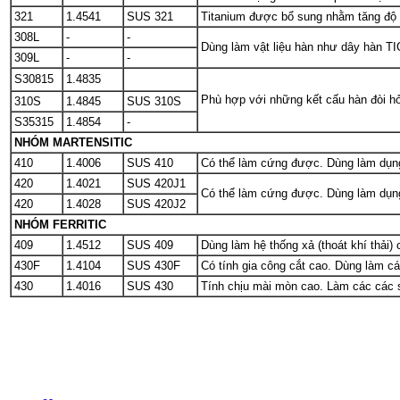
321
1.4541
SUS 321
Titanium được bổ sung nhằm tăng độ ă
308L
-
-
Dùng làm vật liệu hàn như dây hàn TIG
309L
-
-
S30815
1.4835
Phù hợp với những kết cấu hàn đòi hỏi 
310S
1.4845
SUS 310S
S35315
1.4854
-
NHÓM MARTENSITIC
410
1.4006
SUS 410
Có thể làm cứng được. Dùng làm dụng 
420
1.4021
SUS 420J1
Có thể làm cứng được. Dùng làm dụng 
420
1.4028
SUS 420J2
NHÓM FERRITIC
409
1.4512
SUS 409
Dùng làm hệ thống xả (thoát khí thải)
430F
1.4104
SUS 430F
Có tính gia công cắt cao. Dùng làm cá
430
1.4016
SUS 430
Tính chịu mài mòn cao. Làm các các sả