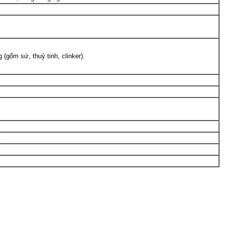
 (gốm sứ, thuỷ tinh, clinker).
…