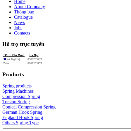
Home
About Company
Thông báo
Catalogue
News
Jobs
Contacts
Hỗ trợ trực tuyến
TP Hồ Chí Minh
Hà Nội
☎
(A.Nghĩa)
: 0908203777
Zalo
:
0908203777
Products
Spring products
Spring Machines
Compression Spring
Torsion Spring
Conical Compression Spring
German Hook Spring
England Hook Spring
Others Spring Type