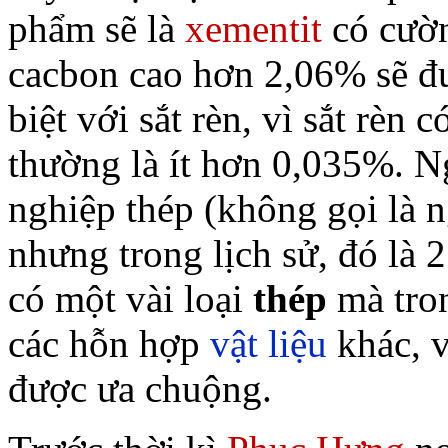
phẩm sẽ là
xementit
có cườn
cacbon cao hơn 2,06% sẽ 
biệt với sắt rèn, vì sắt rèn 
thường là ít hơn 0,035%. N
nghiệp thép (không gọi là n
nhưng trong lịch sử, đó là
có một vài loại
thép
mà tron
các hỗn hợp
vật liệu
khác, v
được ưa chuộng.