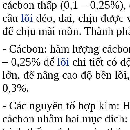
cácbon thấp (0,1 – 0,25%), 
cầu
lõi
dẻo, dai, chịu được 
để chịu mài mòn. Thành ph
- Cácbon: hàm lượng cácbo
– 0,25% để
lõi
chi tiết có đ
lớn, để nâng cao độ bền lõi
0,3%.
- Các nguyên tố hợp kim: 
cácbon nhằm hai mục đích: 