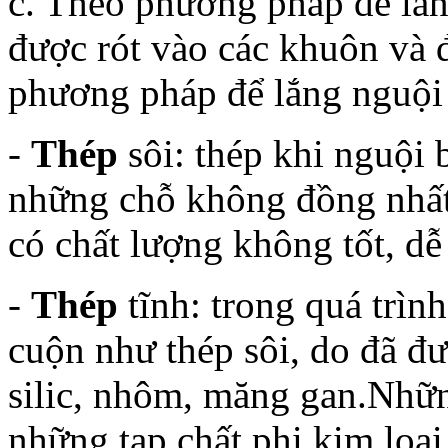
c. Theo phương pháp để lắ
được rót vào các khuôn và đ
phương pháp để lắng nguội
-
Thép
sôi: thép khi nguội 
những chỗ không đồng nhất 
có chất lượng không tốt, dễ 
-
Thép
tĩnh: trong quá trìn
cuộn như thép sôi, do đã đ
silic, nhôm, măng gan.Nhữn
những tạp chất phi kim loại 