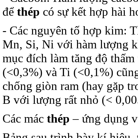
để
thép
có sự kết hợp hài h
- Các nguyên tố hợp kim: 
Mn, Si, Ni với hàm lượng 
mục đích làm tăng độ thấm 
(<0,3%) và Ti (<0,1%) cũng
chống giòn ram (hay gặp t
B với lượng rất nhỏ (< 0,00
Các mác
thép
– ứng dụng và
Bảng sau trình bày kí hiệu,