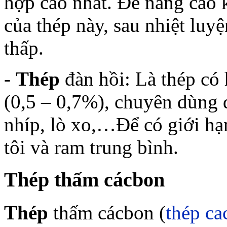
hợp cao nhất. Để nâng cao
của thép này, sau nhiệt luyệ
thấp.
-
Thép
đàn hồi: Là thép có
(0,5 – 0,7%), chuyên dùng để
nhíp, lò xo,…Để có giới hạn
tôi và ram trung bình.
Thép thấm cácbon
Thép
thấm cácbon (
thép ca