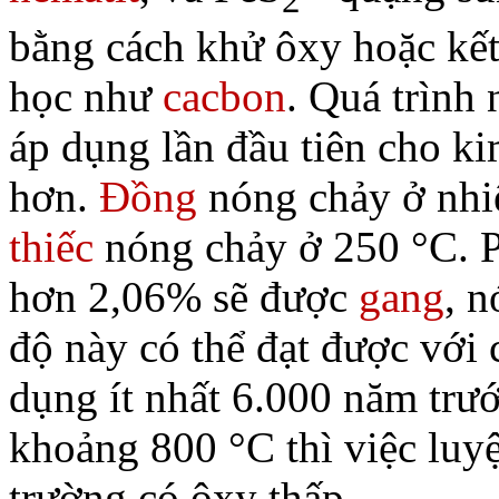
2
bằng cách khử ôxy hoặc kết
học như
cacbon
. Quá trình
áp dụng lần đầu tiên cho ki
hơn.
Đồng
nóng chảy ở nhiệ
thiếc
nóng chảy ở 250 °C. Ph
hơn 2,06% sẽ được
gang
, n
độ này có thể đạt được với
dụng ít nhất 6.000 năm trướ
khoảng 800 °C thì việc luyệ
trường có ôxy thấp.