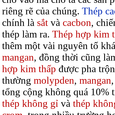
riêng rẽ của chúng.
Thép ca
chính là
sắt
và
cacbon
, chi
thép làm ra.
Thép hợp kim t
thêm một vài nguyên tố khá
mangan
, đồng thời cũng là
hợp kim thấp
được pha trộn
thường
molypden
,
mangan
tổng cộng không quá 10% tr
thép không gỉ
và
thép khôn
crom
, trong nhiều trường h