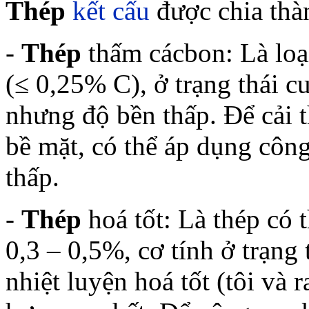
Thép
kết cấu
được chia thà
-
Thép
thấm cácbon: Là loạ
(≤ 0,25% C), ở trạng thái c
nhưng độ bền thấp. Để cải 
bề mặt, có thể áp dụng côn
thấp.
-
Thép
hoá tốt: Là thép có
0,3 – 0,5%, cơ tính ở trạng
nhiệt luyện hoá tốt (tôi và 