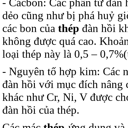
- Cácbon: Các phần tử đàn
dẻo cũng như bị phá huỷ gi
các bon của
thép
đàn hồi k
không được quá cao. Khoản
loại thép này là 0,5 – 0,7%
- Nguyên tố hợp kim: Các 
đàn hồi với mục đích nâng 
khác như Cr, Ni, V được ch
đàn hồi của thép.
Các mác
thép
-ứng dụng và 