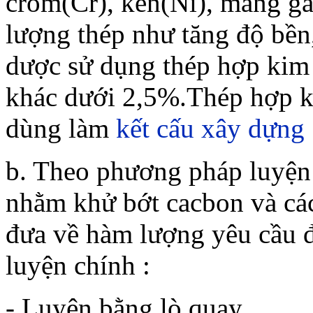
crôm(Cr), kền(Ni), măng g
lượng thép như tăng độ bền,
dược sử dụng thép hợp kim 
khác dưới 2,5%.Thép hợp k
dùng làm
kết cấu
xây dựng
b. Theo phương pháp luyệ
nhằm khử bớt cacbon và các
đưa về hàm lượng yêu cầu đ
luyện chính :
- Luyện bằng lò quay