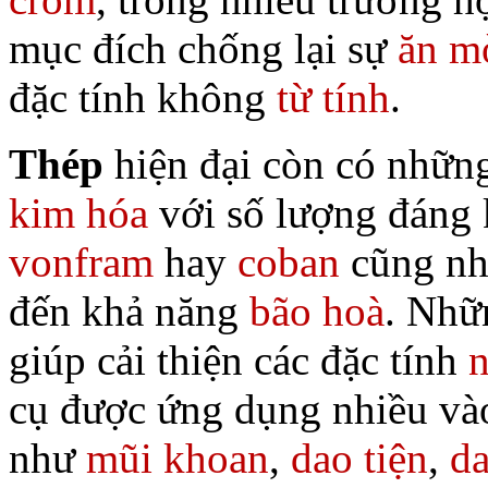
mục đích chống lại sự
ăn m
đặc tính không
từ tính
.
Thép
hiện đại còn có nhữn
kim hóa
với số lượng đáng 
vonfram
hay
coban
cũng nh
đến khả năng
bão hoà
. Nhữ
giúp cải thiện các đặc tính
n
cụ được ứng dụng nhiều vào
như
mũi khoan
,
dao tiện
,
d