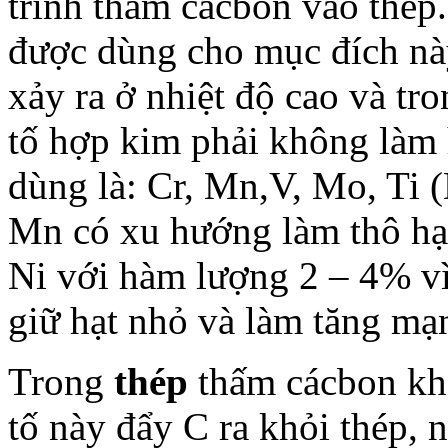
trình thấm cácbon vào thép.
được dùng cho mục đích này
xảy ra ở nhiệt độ cao và tr
tố hợp kim phải không làm 
dùng là: Cr, Mn,V, Mo, Ti 
Mn có xu hướng làm thô hạ
Ni với hàm lượng 2 – 4% vì
giữ hạt nhỏ và làm tăng mạ
Trong
thép
thấm cácbon khô
tố này đẩy C ra khỏi thép, 