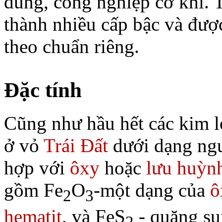
dùng, công nghiệp cơ khí.
thành nhiều cấp bậc và đượ
theo chuẩn riêng.
Đặc tính
Cũng như hầu hết các kim l
ở vỏ
Trái Đất
dưới dạng nguy
hợp với
ôxy
hoặc
lưu huỳn
gồm Fe
O
-một dạng của
ô
2
3
hematit
, và FeS
- quặng sun