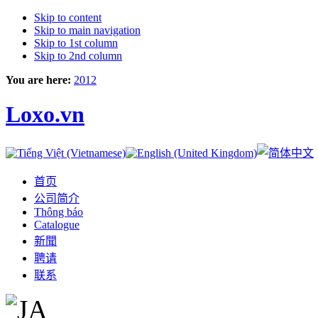
Skip to content
Skip to main navigation
Skip to 1st column
Skip to 2nd column
You are here:
2012
Loxo.vn
首页
公司简介
Thông báo
Catalogue
新聞
聘请
联系