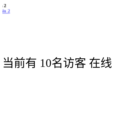
én 2
当前有 10名访客 在线